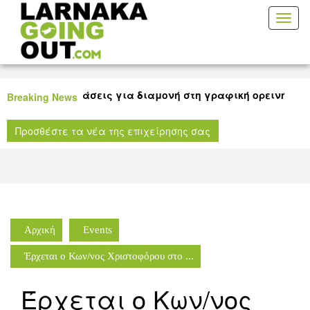
Toggl
naviga
 καλές προτάσεις για διαμονή στη γραφική ορεινή Λάρνακ
Breaking News
ταινίας για όλους τους μικρούς μας φίλους στη Δημοτική
Προσθέστε τα νέα της επιχείρησης σας
ήκη Λάρνακας!
Αρχική
Events
Έρχεται ο Κων/νος Χριστοφόρου στο ...
Έρχεται ο Κων/νος