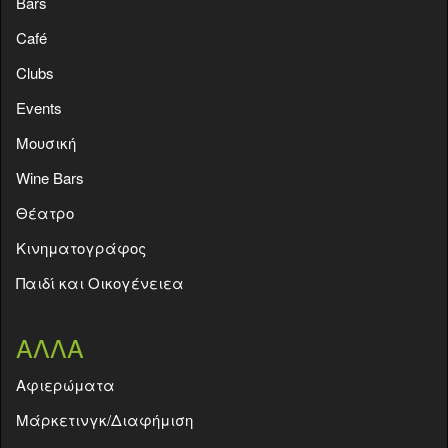
Bars
Café
Clubs
Events
Moυσική
Wine Bars
Θέατρο
Κινηματογράφος
Παιδί και Οικογένειεα
ΑΛΛΑ
Aφιερώματα
Μάρκετινγκ/Διαφήμιση