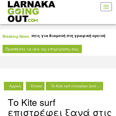
Toggl
naviga
 καλές προτάσεις για διαμονή στη γραφική ορεινή Λάρνακ
Breaking News
 ταινίας για όλους τους μικρούς μας φίλους στη Δημοτική
Προσθέστε τα νέα της επιχείρησης σας
ήκη Λάρνακας!
Αρχική
Events
Το Kite surf επιστρέφει ξανά ...
Το Kite surf
επιστρέφει ξανά στις