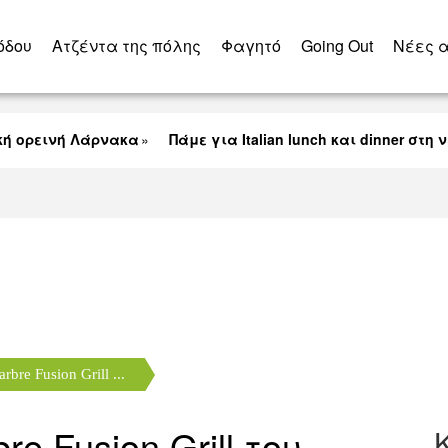
όδου
Ατζέντα της πόλης
Φαγητό
Going Out
Nέες 
εινή Λάρνακα
Πάμε για Italian lunch και dinner στη νέα 
Δημοτική Αγορά Λάρνακας
rbre Fusion Grill ...
e Fusion Grill του