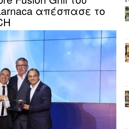
 Larnaca απέσπασε το
CH