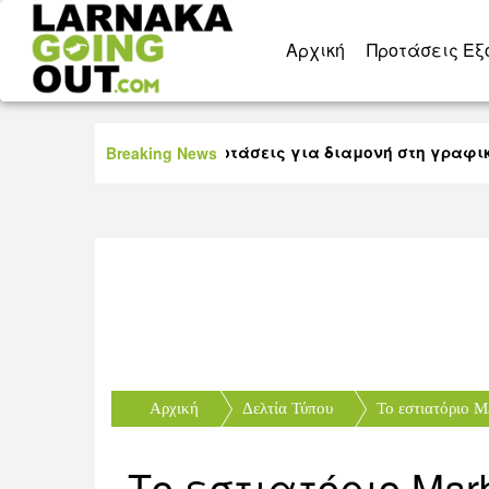
Aρχική
Προτάσεις Εξ
20 πολύ καλές προτάσεις για διαμονή στη γραφική ορ
Breaking News
Αρχική
Δελτία Τύπου
Το εστιατόριο Ma
Το εστιατόριο Marbr