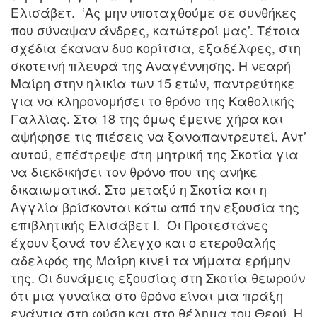
Ελισάβετ. ‘Ας μην υποταχθούμε σε συνθήκες
που σύναψαν άνδρες, κατώτεροί μας’. Τέτοια
σχέδια έκαναν δυο κορίτσια, εξαδέλφες, στη
σκοτεινή πλευρά της Αναγέννησης. Η νεαρή
Μαίρη στην ηλικία των 15 ετών, παντρεύτηκε
για να κληρονομήσει το θρόνο της Καθολικής
Γαλλίας. Στα 18 της όμως έμεινε χήρα και
αψήφησε τις πιέσεις να ξαναπαντρευτεί. Αντ’
αυτού, επέστρεψε στη μητρική της Σκοτία για
να διεκδικήσει τον θρόνο που της ανήκε
δικαιωματικά. Στο μεταξύ η Σκοτία και η
Αγγλία βρίσκονται κάτω από την εξουσία της
επιβλητικής Ελισάβετ Ι. Οι Προτεστάνες
έχουν ξανά τον έλεγχο και ο ετεροθαλής
αδελφός της Μαίρη κινεί τα νήματα ερήμην
της. Οι δυνάμεις εξουσίας στη Σκοτία θεωρούν
ότι μια γυναίκα στο θρόνο είναι μια πράξη
ενάντια στη φύση και στο θέλημα του Θεού. Η