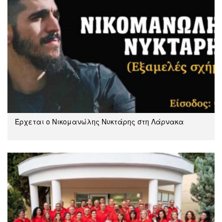
Έρχεται ο Νικομανώλης Νυκτάρης στη Λάρνακα