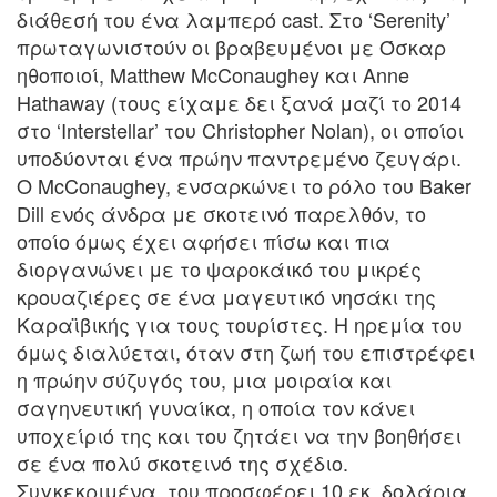
διάθεσή του ένα λαμπερό cast. Στο ‘Serenity’
πρωταγωνιστούν οι βραβευμένοι με Όσκαρ
ηθοποιοί, Matthew McConaughey και Anne
Hathaway (τους είχαμε δει ξανά μαζί το 2014
στο ‘Interstellar’ του Christopher Nolan), οι οποίοι
υποδύονται ένα πρώην παντρεμένο ζευγάρι.
Ο McConaughey, ενσαρκώνει το ρόλο του Baker
Dill ενός άνδρα με σκοτεινό παρελθόν, το
οποίο όμως έχει αφήσει πίσω και πια
διοργανώνει με το ψαροκάικό του μικρές
κρουαζιέρες σε ένα μαγευτικό νησάκι της
Καραϊβικής για τους τουρίστες. Η ηρεμία του
όμως διαλύεται, όταν στη ζωή του επιστρέφει
η πρώην σύζυγός του, μια μοιραία και
σαγηνευτική γυναίκα, η οποία τον κάνει
υποχείριό της και του ζητάει να την βοηθήσει
σε ένα πολύ σκοτεινό της σχέδιο.
Συγκεκριμένα, του προσφέρει 10 εκ. δολάρια,