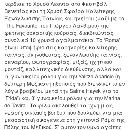
κέρδισε το Χρυσό Λέοντα στο Φεστιβάλ
Βενετίας και τη Χρυσή Σφαίρα Καλύτερης
Ξενόγλωσσης Ταινίας και ηγείται (μαζί με το
‘The Favourite’ του Γιώργου Λάνθιμου) της
φετινής οσκαρικής κούρσας, διεκδικώντας
συνολικά 10 χρυσά αγαλματάκια. Το ‘Roma’
είναι υποψήφιο στις κατηγορίες καλύτερης
ταινίας, σκηνοθεσίας, ξενόγλωσσης ταινίας,
σεναρίου, φωτογραφίας, μιξάζ, ηχητικού
μοντάζ, καλλιτεχνικής διεύθυνσης, αλλά και
α’ γυναικείου ρόλου για την Yalitza Aparicio (η
δεύτερη Μεξικανή ηθοποιός που διεκδικεί το εν
λόγω βραβείου μετά την Salma Hayek για το
‘Frida’) και β’ γυναικείου ρόλου για την Marina
de Tavira. Το φιλμ ακολουθεί τα ίχνη μιας
νεαρής οικιακής βοηθού που δουλεύει για μια
μεσοαστική οικογένεια στη γειτονιά Ρόμα της
Πόλης του Μεξικού. Σ’ αυτόν τον ύμνο αγάπης