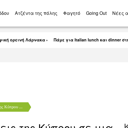
όδου
Ατζέντα της πόλης
Φαγητό
Going Out
Nέες 
ή ορεινή Λάρνακα
Πάμε για Italian lunch και dinner στη
Δημοτική Αγορά Λάρνακας
ης Κύπρου ...
εις της Κύπρου σε μια