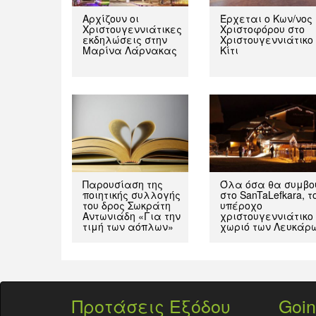
Αρχίζουν οι
Έρχεται ο Κων/νος
Χριστουγεννιάτικες
Χριστοφόρου στο
εκδηλώσεις στην
Χριστουγεννιάτικο
Μαρίνα Λάρνακας
Κίτι
Παρουσίαση της
Όλα όσα θα συμβο
ποιητικής συλλογής
στο SanTaLefkara, τ
του δρος Σωκράτη
υπέροχο
Αντωνιάδη «Για την
χριστουγεννιάτικο
τιμή των αόπλων»
χωριό των Λευκάρ
Προτάσεις Εξόδου
Goin