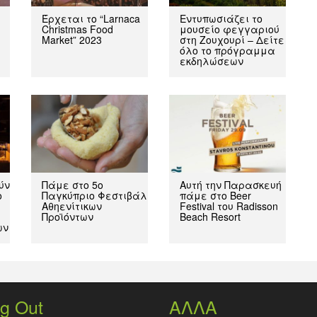
Έρχεται το “Larnaca
Εντυπωσιάζει το
Christmas Food
μουσείο φεγγαριού
Market” 2023
στη Ζουχουρί – Δείτε
όλο το πρόγραμμα
εκδηλώσεων
ύν
Πάμε στο 5ο
Αυτή την Παρασκευή
ο
Παγκύπριο Φεστιβάλ
πάμε στο Beer
Αθηενίτικων
Festival του Radisson
Προϊόντων
Beach Resort
ων
g Out
ΑΛΛΑ