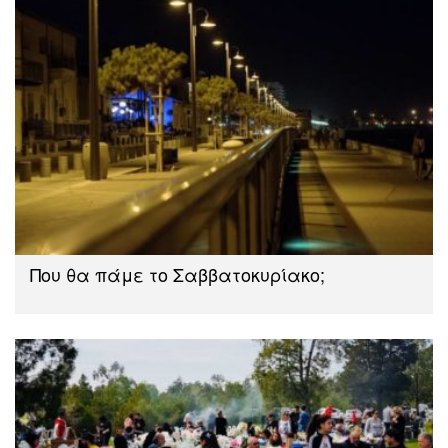
Που θα πάμε το Σαββατοκυρίακο;