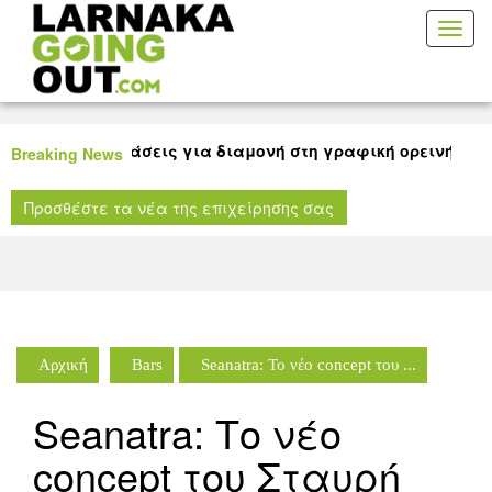
Toggl
naviga
 καλές προτάσεις για διαμονή στη γραφική ορεινή Λάρνακ
Breaking News
 ταινίας για όλους τους μικρούς μας φίλους στη Δημοτική
Προσθέστε τα νέα της επιχείρησης σας
ήκη Λάρνακας!
Αρχική
Bars
Seanatra: Το νέο concept του ...
Seanatra: Το νέο
concept του Σταυρή