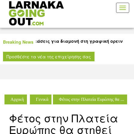
Toggl
naviga
ύ καλές προτάσεις για διαμονή στη γραφική ορεινή Λάρν
Breaking News
ή ταινίας για όλους τους μικρούς μας φίλους στη Δημοτι
Προσθέστε τα νέα της επιχείρησης σας
θήκη Λάρνακας!
Αρχική
Γενικά
Φέτος στην Πλατεία Ευρώπης θα ...
Φέτος στην Πλατεία
Ευρώπης θα στηθεί