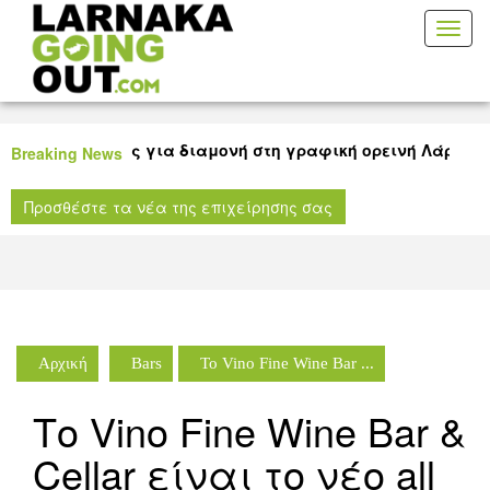
Toggl
naviga
 προτάσεις για διαμονή στη γραφική ορεινή Λάρνακα
Πά
Breaking News
Δ
ς για όλους τους μικρούς μας φίλους στη Δημοτική
Τ
Προσθέστε τα νέα της επιχείρησης σας
ρνακας!
Λ
Αρχική
Bars
Το Vino Fine Wine Bar ...
Το Vino Fine Wine Bar &
Cellar είναι το νέο all