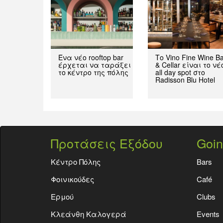
Ένα νέο rooftop bar
Το Vino Fine Wine B
έρχεται να ταράξει
& Cellar είναι το νέ
το κέντρο της πόλης
all day spot στο
Radisson Blu Hotel
Προτάσεις Εξόδου
Goin
Κέντρο Πόλης
Bars
Φοινικούδες
Café
Ερμού
Clubs
Κλεάνθη Καλογερά
Events