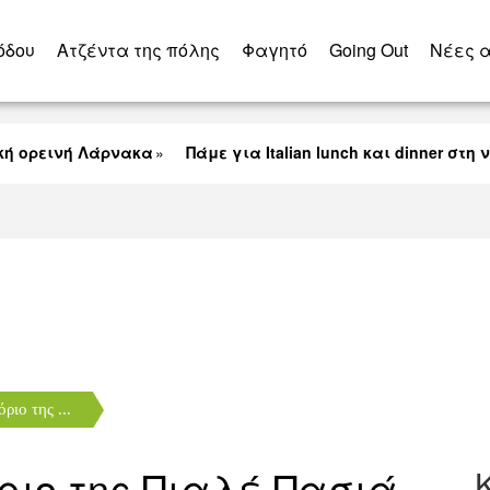
όδου
Ατζέντα της πόλης
Φαγητό
Going Out
Nέες 
ρεινή Λάρνακα
Πάμε για Italian lunch και dinner στη νέα
Δημοτική Αγορά Λάρνακας
ριο της ...
όριο της Πιαλέ Πασιά