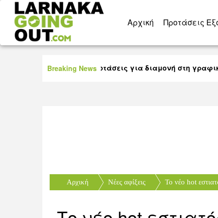
Aρχική
Προτάσεις Εξ
20 πολύ καλές προτάσεις για διαμονή στη γραφική ο
Breaking News
Αρχική
Nέες αφίξεις
Το νέο hot εστιατό
Το νέο hot εστιατ