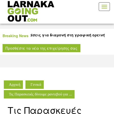
Toggl
naviga
 καλές προτάσεις για διαμονή στη γραφική ορεινή Λάρνακ
Breaking News
 ταινίας για όλους τους μικρούς μας φίλους στη Δημοτική
Προσθέστε τα νέα της επιχείρησης σας
ήκη Λάρνακας!
Αρχική
Γενικά
Τις Παρασκευές δίνουμε ραντεβού για ...
Τις Παρασκευές