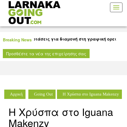
Toggl
naviga
λύ καλές προτάσεις για διαμονή στη γραφική ορεινή Λάρ
Breaking News
λή ταινίας για όλους τους μικρούς μας φίλους στη Δημοτ
Προσθέστε τα νέα της επιχείρησης σας
οθήκη Λάρνακας!
Αρχική
Going Out
H Χρύσπα στο Iguana Makenzy
H Χρύσπα στο Iguana
Makenzy