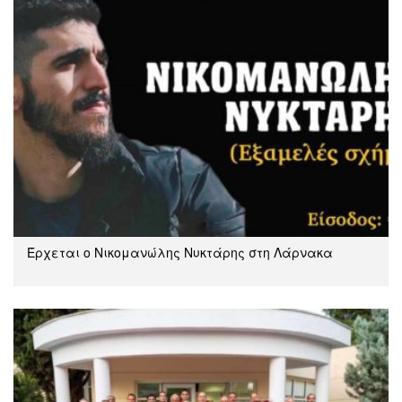
Έρχεται ο Νικομανώλης Νυκτάρης στη Λάρνακα