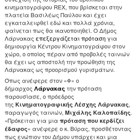
κινηματογράφου REX, που βρίσκεται στην
πλατεία Βασιλέως Παύλου και έχει
εγκαταλειφθεί εδώ και πολλά χρόνια,
φαίνεται πως θα ικανοποιηθεί. Ο Δήμος
Λάρνακας
επεξεργάζεται πρόταση
για
δημιουργία Κέντρου Κινηματογράφου στον
χώρο, ο οποίος πέραν από προβολές ταινιών
θα έχει ως αποστολή την προώθηση της
Λάρνακας ως προορισμού γυρισμάτων.
Όπως ανέφερε στον «Φ» ο
δήμαρχος
την πρόταση
Λάρνακας
παρουσίασε, ο πρόεδρος
της
,
Κινηματογραφικής Λέσχης Λάρνακας
παραγωγός ταινιών,
.
Μιχάλης Καλοπαίδης
«Πρόκειται για μια
πρόταση που κερδίζει
» ανέφερε ο κ. Βύρας, προσθέτοντας
έδαφος
πως ενώπιον του Δήμου υπάρχει και μια