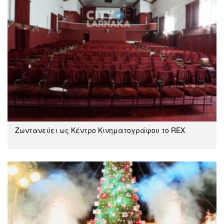
Ζωντανεύει ως Κέντρο Κινηματογράφου το REX