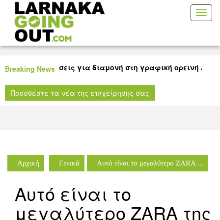
Toggl
naviga
καλές προτάσεις για διαμονή στη γραφική ορεινή Λάρνακα
Breaking News
ταινίας για όλους τους μικρούς μας φίλους στη Δημοτική
Προσθέστε τα νέα της επιχείρησης σας
κη Λάρνακας!
Αρχική
Γενικά
Αυτό είναι το μεγαλύτερο ZARA ...
Αυτό είναι το
μεγαλύτερο ZARA της